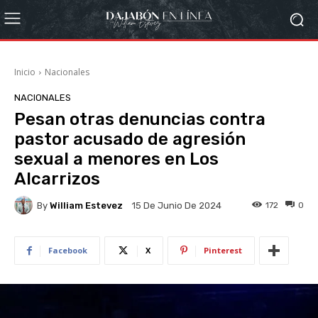
Inicio
Nacionales
NACIONALES
Pesan otras denuncias contra
pastor acusado de agresión
sexual a menores en Los
Alcarrizos
By
William Estevez
172
0
15 De Junio De 2024
Facebook
X
Pinterest