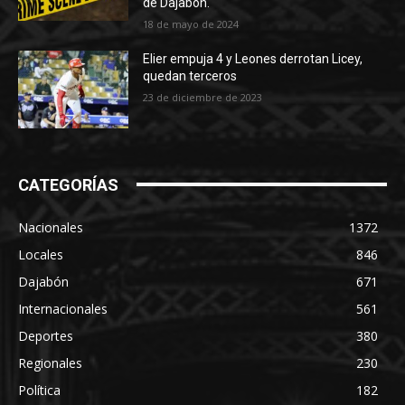
de Dajabón.
18 de mayo de 2024
Elier empuja 4 y Leones derrotan Licey,
quedan terceros
23 de diciembre de 2023
CATEGORÍAS
Nacionales
1372
Locales
846
Dajabón
671
Internacionales
561
Deportes
380
Regionales
230
Política
182