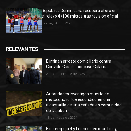
República Dominicana recupera el oro en
el relevo 4×100 mixtos tras revisión oficial
5 de agosto de 2026
RELEVANTES
Eliminan arresto domiciliario contra
Gonzalo Castillo por caso Calamar
21 de diciembre de 2023
Autoridades Investigan muerte de
motoconcho fue escondido en una
alcantarilla de una cañada en comunidad
de Dajabón.
18 de mayo de 2024
Elier empuja 4 y Leones derrotan Licey,