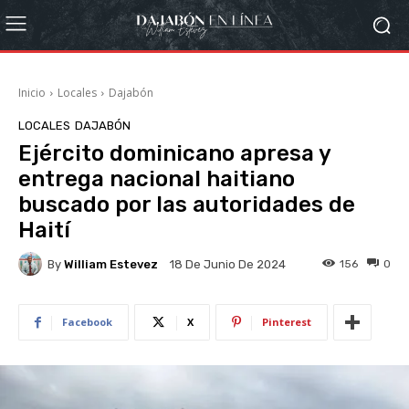
Inicio
Locales
Dajabón
LOCALES
DAJABÓN
Ejército dominicano apresa y
entrega nacional haitiano
buscado por las autoridades de
Haití
By
William Estevez
156
0
18 De Junio De 2024
Facebook
X
Pinterest