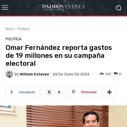
Inicio
Política
POLÍTICA
Omar Fernández reporta gastos
de 19 millones en su campaña
electoral
By
William Estevez
143
0
24 De Junio De 2024
Facebook
X
Pinterest