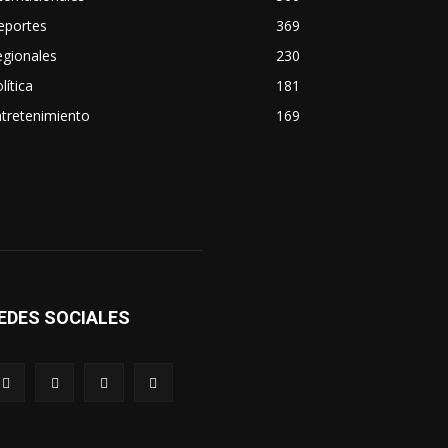
eportes
369
egionales
230
lítica
181
tretenimiento
169
EDES SOCIALES