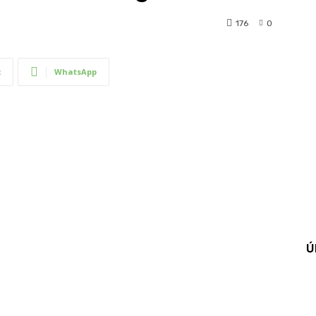
176
0
t
WhatsApp
Ú