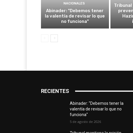
NACIONALES
Tribunal
Abinader: "Debemos tener
preven
la valentía de revisar lo que
Hazi
no funciona"
RECIENTES
Abinader: "Debemos tener la
valentía de revisar lo que no
funciona"
5 de agosto de 2026