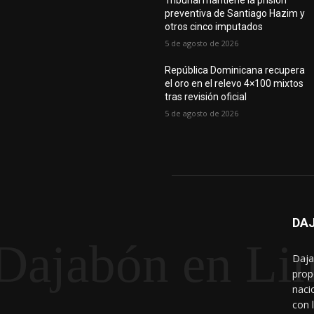
Tribunal mantiene la prisión
preventiva de Santiago Hazim y
otros cinco imputados
5 de agosto de 2026
República Dominicana recupera
el oro en el relevo 4×100 mixtos
tras revisión oficial
5 de agosto de 2026
DAJ
Dajabón en Li
Daja
prop
naci
con 