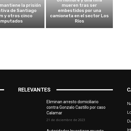
Un hombre y una niña
 mantiene la prisión
mueren tras ser
tiva de Santiago
embestidos por una
m y otros cinco
camioneta en el sector Los
imputados
Ríos
RELEVANTES
C
Eliminan arresto domiciliario
N
contra Gonzalo Castillo por caso
L
Calamar
21 de diciembre de 2023
D
In