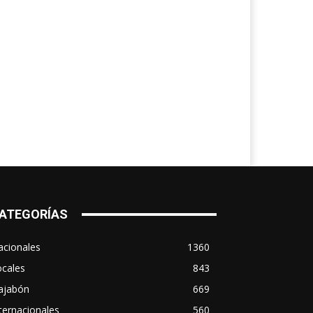
ATEGORÍAS
acionales
1360
ocales
843
ajabón
669
ternacionales
560