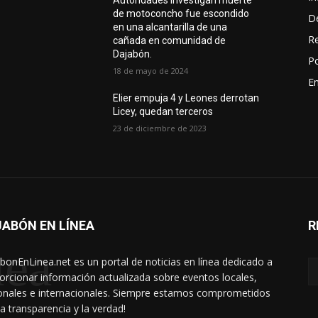
Autoridades Investigan muerte
de motoconcho fue escondido
D
en una alcantarilla de una
R
cañada en comunidad de
Dajabón.
Po
18 de mayo de 2024
En
Elier empuja 4 y Leones derrotan
Licey, quedan terceros
23 de diciembre de 2023
ABÓN EN LÍNEA
R
nea
bonEnLinea.net es un portal de noticias en línea dedicado a
orcionar información actualizada sobre eventos locales,
onales e internacionales. Siempre estamos comprometidos
la transparencia y la verdad!