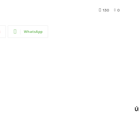
130
0
t
WhatsApp
Ú