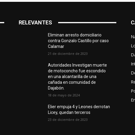
RELEVANTES
C
Eliminan arresto domiciliario
N
contra Gonzalo Castillo por caso
L
Calamar
21 de diciembre de 2023
D
In
Autoridades Investigan muerte
de motoconcho fue escondido
D
en una alcantarilla de una
R
cañada en comunidad de
Dajabón.
Po
18 de mayo de 2024
En
Elier empuja 4 y Leones derrotan
Licey, quedan terceros
23 de diciembre de 2023