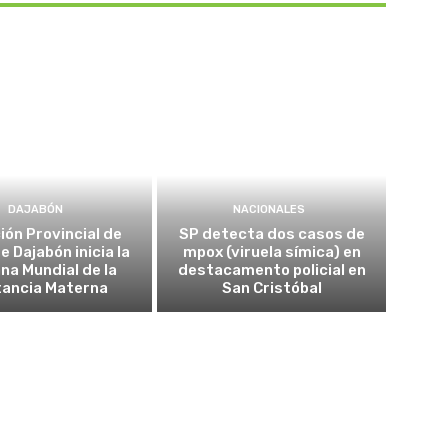
DAJABÓN
NACIONALES
ión Provincial de
SP detecta dos casos de
e Dajabón inicia la
mpox (viruela símica) en
a Mundial de la
destacamento policial en
tancia Materna
San Cristóbal