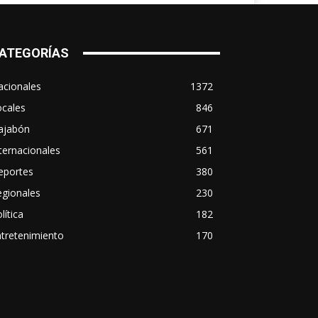
ATEGORÍAS
acionales
1372
ocales
846
ajabón
671
ternacionales
561
eportes
380
egionales
230
lítica
182
tretenimiento
170