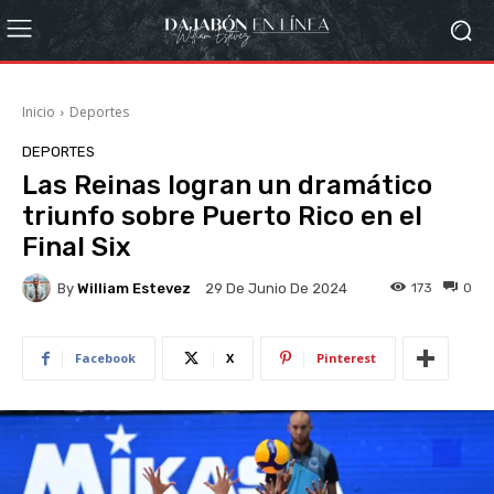
Inicio
Deportes
DEPORTES
Las Reinas logran un dramático
triunfo sobre Puerto Rico en el
Final Six
By
William Estevez
173
0
29 De Junio De 2024
Facebook
X
Pinterest