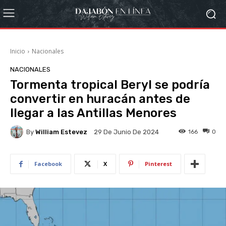
Inicio
Nacionales
NACIONALES
Tormenta tropical Beryl se podría
convertir en huracán antes de
llegar a las Antillas Menores
By
William Estevez
166
0
29 De Junio De 2024
Facebook
X
Pinterest