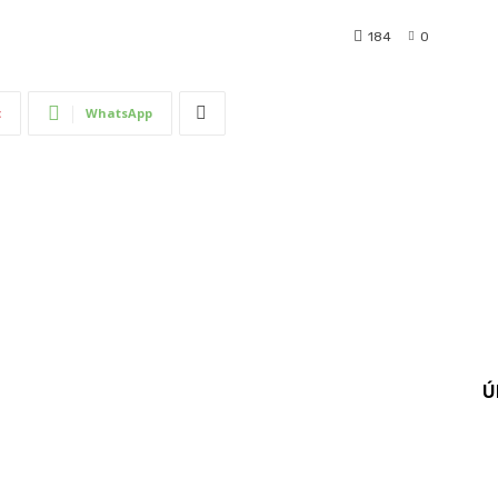
184
0
t
WhatsApp
Ú