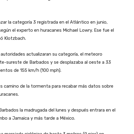
ar la categoría 3 registrada en el Atlántico en junio,
egún el experto en huracanes Michael Lowry. Ese fue el
có Klotzbach.
autoridades actualizaran su categoría, el meteoro
ste-sureste de Barbados y se desplazaba al oeste a 33
vientos de 155 km/h (100 mph).
s camino de la tormenta para recabar más datos sobre
uracanes.
 Barbados la madrugada del lunes y después entrara en el
mbo a Jamaica y más tarde a México.
a marejada ciclónica de hasta 3 metros (9 pies) en