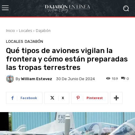
Inicio
Locales
Dajabón
LOCALES
DAJABÓN
Qué tipos de aviones vigilan la
frontera y cómo están preparadas
las tropas terrestres
By
William Estevez
159
0
30 De Junio De 2024
Facebook
X
Pinterest