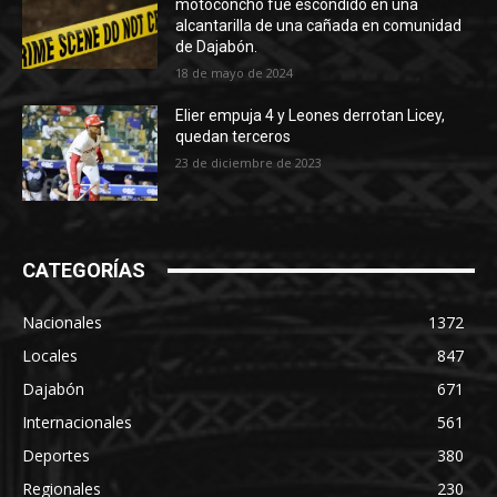
motoconcho fue escondido en una
alcantarilla de una cañada en comunidad
de Dajabón.
18 de mayo de 2024
Elier empuja 4 y Leones derrotan Licey,
quedan terceros
23 de diciembre de 2023
CATEGORÍAS
Nacionales
1372
Locales
847
Dajabón
671
Internacionales
561
Deportes
380
Regionales
230