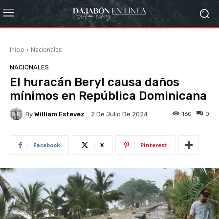
Inicio
Nacionales
NACIONALES
El huracán Beryl causa daños
mínimos en República Dominicana
By
William Estevez
160
0
2 De Julio De 2024
Facebook
X
Pinterest