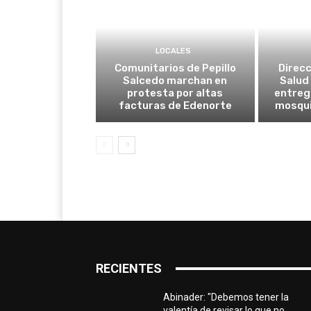
LOCALES
Comunitarios de Pepillo
Direcc
Salcedo marchan en
Salud 
protesta por altas
entreg
facturas de Edenorte
mosqui
RECIENTES
Abinader: "Debemos tener la
valentía de revisar lo que no