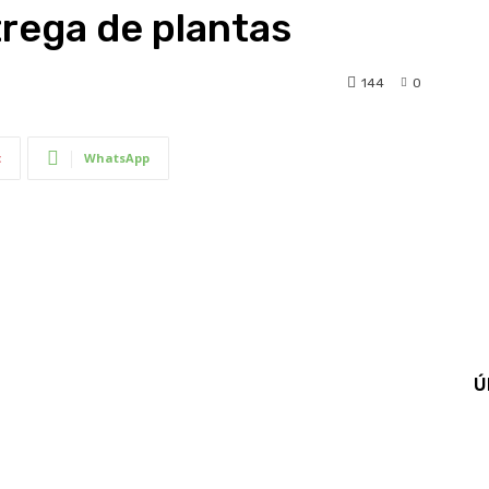
trega de plantas
144
0
t
WhatsApp
Ú