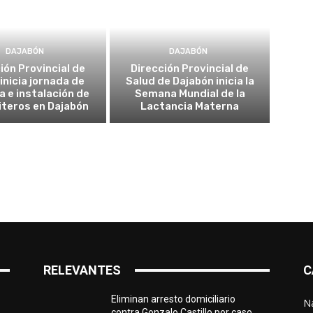
DAJABÓN
DAJABÓN
ión Provincial de
Dirección Provincial de
inicia jornada de
Salud de Dajabón inicia la
a e instalación de
Semana Mundial de la
teros en Dajabón
Lactancia Materna
RELEVANTES
C
Eliminan arresto domiciliario
N
contra Gonzalo Castillo por caso