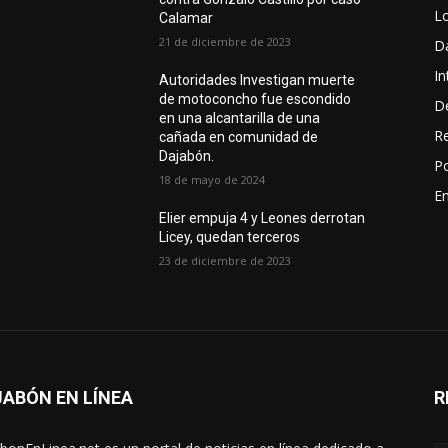
L
Calamar
21 de diciembre de 2023
D
In
Autoridades Investigan muerte
de motoconcho fue escondido
D
en una alcantarilla de una
R
cañada en comunidad de
Dajabón.
Po
18 de mayo de 2024
En
Elier empuja 4 y Leones derrotan
Licey, quedan terceros
23 de diciembre de 2023
ABÓN EN LÍNEA
R