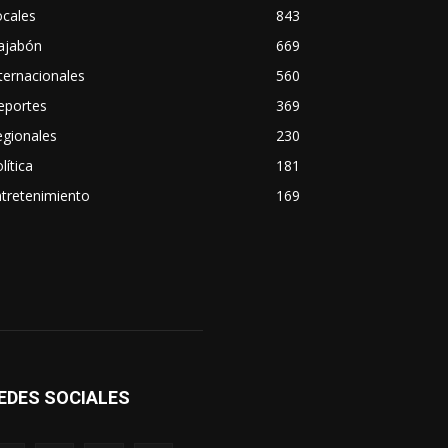
ocales
843
ajabón
669
ternacionales
560
eportes
369
egionales
230
lítica
181
tretenimiento
169
EDES SOCIALES