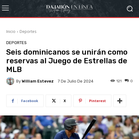
Inicio
Deportes
DEPORTES
Seis dominicanos se unirán como
reservas al Juego de Estrellas de
MLB
By
William Estevez
121
0
7 De Julio De 2024
Facebook
X
Pinterest