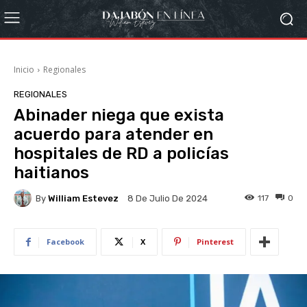
Inicio
Regionales
REGIONALES
Abinader niega que exista
acuerdo para atender en
hospitales de RD a policías
haitianos
By
William Estevez
117
0
8 De Julio De 2024
Facebook
X
Pinterest