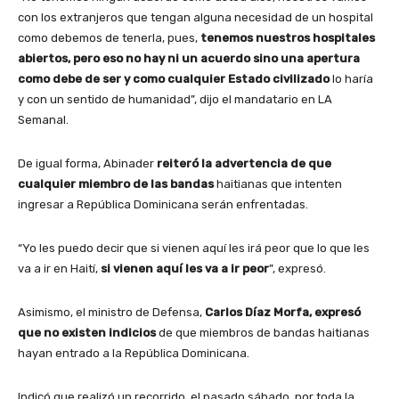
con los extranjeros que tengan alguna necesidad de un hospital
como debemos de tenerla, pues,
tenemos nuestros hospitales
abiertos, pero eso no hay ni un acuerdo sino una apertura
como debe de ser y como cualquier Estado civilizado
lo haría
y con un sentido de humanidad”, dijo el mandatario en LA
Semanal.
De igual forma, Abinader
reiteró la advertencia de que
cualquier miembro de las bandas
haitianas que intenten
ingresar a República Dominicana serán enfrentadas.
“Yo les puedo decir que si vienen aquí les irá peor que lo que les
va a ir en Haití,
si vienen aquí les va a ir peor
”, expresó.
Asimismo, el ministro de Defensa,
Carlos Díaz Morfa, expresó
que no existen indicios
de que miembros de bandas haitianas
hayan entrado a la República Dominicana.
Indicó que realizó un recorrido, el pasado sábado, por toda la