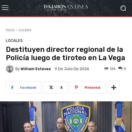
Inicio
Locales
LOCALES
Destituyen director regional de la
Policía luego de tiroteo en La Vega
By
William Estevez
126
0
9 De Julio De 2024
Facebook
X
Pinterest