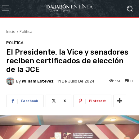
Inicio
Política
POLÍTICA
El Presidente, la Vice y senadores
reciben certificados de elección
de la JCE
By
William Estevez
150
0
11 De Julio De 2024
Facebook
X
Pinterest