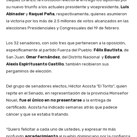
su nuevo triunfo a los actuales presidente y vicepresidente,
Luis
Abinader
y
Raquel Peña
, respectivamente, quienes asumieron
la victoria por los más de 2.5 millones de votos alcanzados en las
elecciones Presidenciales y Congresuales del 19 de febrero.
Los 32 senadores, con solo tres que pertenecen a la oposición,
específicamente al partido Fuerza del Pueblo:
Félix Bautista
, de
San Juan;
Omar Fernández
, del Distrito Nacional y
Eduard
Alexis Espiritusanto Castillo
, también recibieron sus
pergaminos de elección.
Del grupo de senadores electos, Héctor Acosta “El Torito”, quien
repite en el Senado, en representación de la provincia Monseñor
Nouel,
fue el único en no presentarse
a la entrega de
certificado. Acosta ha indicado semanas atrás que padece
cáncer y que se estaba tratando.
“Quiero felicitar a cada uno de ustedes, y expresar mi más
profundo
agradecimiento
al pueblo dominicano por la confianza