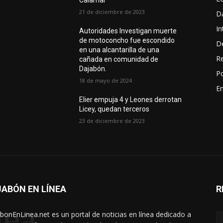
Calamar
21 de diciembre de 2023
D
In
Autoridades Investigan muerte
de motoconcho fue escondido
D
en una alcantarilla de una
R
cañada en comunidad de
Dajabón.
Po
18 de mayo de 2024
En
Elier empuja 4 y Leones derrotan
Licey, quedan terceros
23 de diciembre de 2023
ABÓN EN LÍNEA
R
nea
bonEnLinea.net es un portal de noticias en línea dedicado a