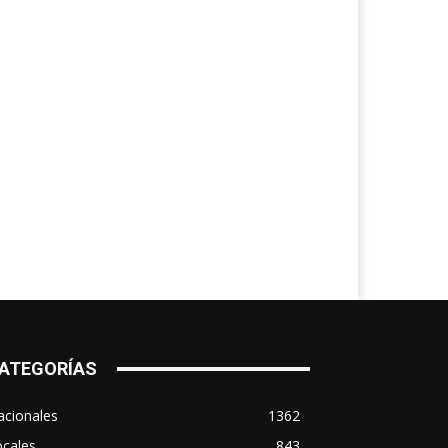
ATEGORÍAS
acionales
1362
ocales
843