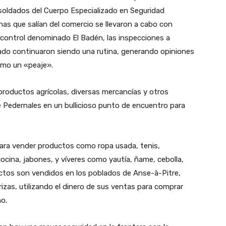
 soldados del Cuerpo Especializado en Seguridad
as que salían del comercio se llevaron a cabo con
 control denominado El Badén, las inspecciones a
cado continuaron siendo una rutina, generando opiniones
omo un «peaje».
roductos agrícolas, diversas mercancías y otros
de Pedernales en un bullicioso punto de encuentro para
para vender productos como ropa usada, tenis,
ocina, jabones, y víveres como yautía, ñame, cebolla,
ctos son vendidos en los poblados de Anse-à-Pitre,
zas, utilizando el dinero de sus ventas para comprar
o.