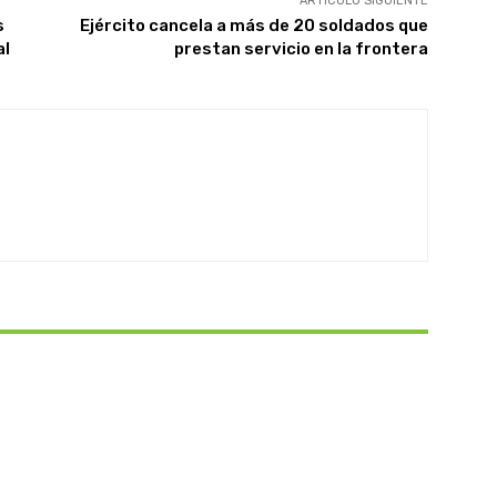
ARTÍCULO SIGUIENTE
s
Ejército cancela a más de 20 soldados que
al
prestan servicio en la frontera