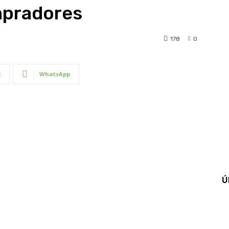
mpradores
178
0
t
WhatsApp
Ú