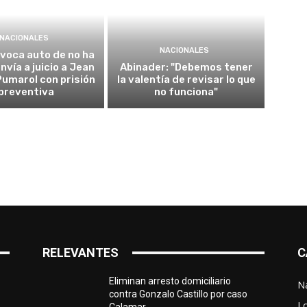
NACIONALES
NACIONALES
voca auto de no ha
envía a juicio a Jean
Abinader: "Debemos tener
umarol con prisión
la valentía de revisar lo que
preventiva
no funciona"
RELEVANTES
C
Eliminan arresto domiciliario
N
contra Gonzalo Castillo por caso
L