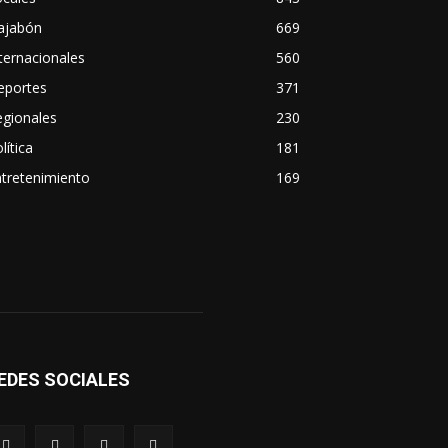
ajabón
669
ternacionales
560
eportes
371
egionales
230
lítica
181
tretenimiento
169
EDES SOCIALES