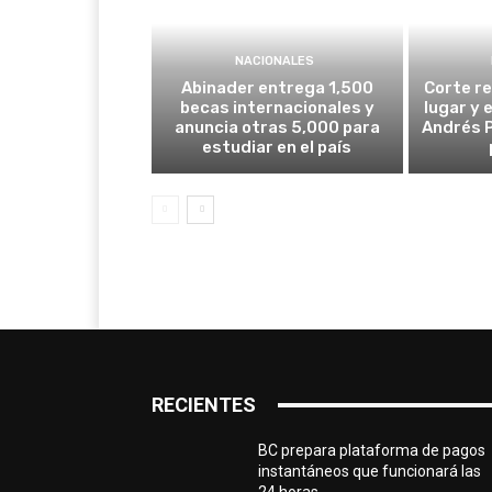
NACIONALES
Abinader entrega 1,500
Corte re
becas internacionales y
lugar y 
anuncia otras 5,000 para
Andrés P
estudiar en el país
RECIENTES
BC prepara plataforma de pagos
instantáneos que funcionará las