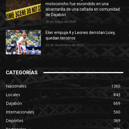
motoconcho fue escondido en una
alcantarilla de una cañada en comunidad
de Dajabón.
18 de mayo de 2024
Elier empuja 4 y Leones derrotan Licey,
quedan terceros
23 de diciembre de 2023
CATEGORÍAS
Nacionales
1360
Locales
843
Dajabón
669
Internacionales
560
Deportes
369