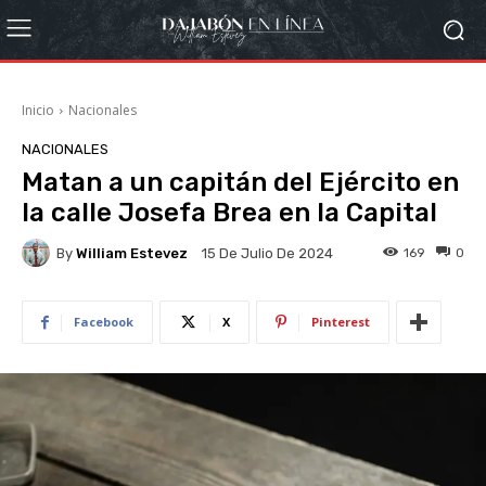
Inicio
Nacionales
NACIONALES
Matan a un capitán del Ejército en
la calle Josefa Brea en la Capital
By
William Estevez
169
0
15 De Julio De 2024
Facebook
X
Pinterest