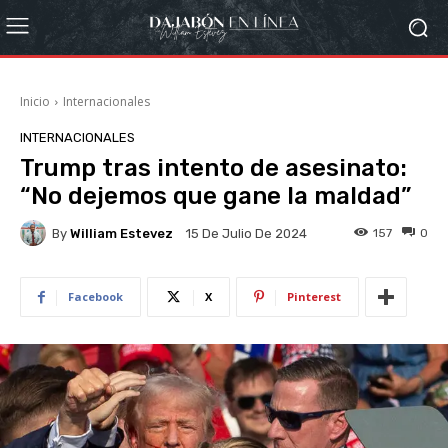
Inicio
Internacionales
INTERNACIONALES
Trump tras intento de asesinato:
“No dejemos que gane la maldad”
By
William Estevez
157
0
15 De Julio De 2024
Facebook
X
Pinterest