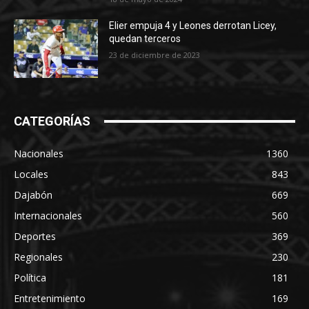
Elier empuja 4 y Leones derrotan Licey,
quedan terceros
23 de diciembre de 2023
CATEGORÍAS
Nacionales
1360
Locales
843
Dajabón
669
Internacionales
560
Deportes
369
Regionales
230
Política
181
Entretenimiento
169