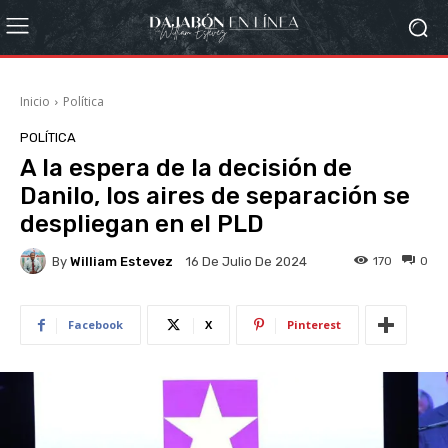
Inicio
Política
POLÍTICA
A la espera de la decisión de
Danilo, los aires de separación se
despliegan en el PLD
By
William Estevez
170
0
16 De Julio De 2024
Facebook
X
Pinterest