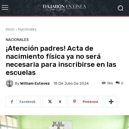
Inicio
Nacionales
NACIONALES
¡Atención padres! Acta de
nacimiento física ya no será
necesaria para inscribirse en las
escuelas
By
William Estevez
186
0
18 De Julio De 2024
Facebook
X
Pinterest