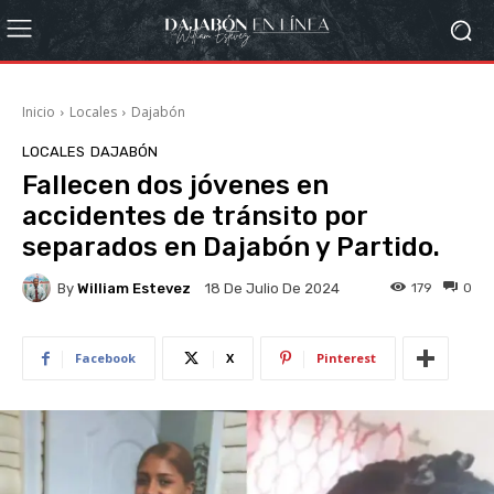
Inicio
Locales
Dajabón
LOCALES
DAJABÓN
Fallecen dos jóvenes en
accidentes de tránsito por
separados en Dajabón y Partido.
By
William Estevez
179
0
18 De Julio De 2024
Facebook
X
Pinterest