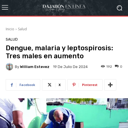
Inicio
Salud
SALUD
Dengue, malaria y leptospirosis:
Tres males en aumento
By
William Estevez
192
0
19 De Julio De 2024
Facebook
X
Pinterest