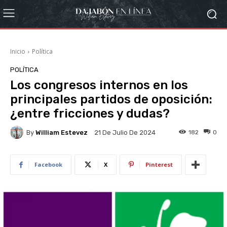
Inicio
Política
POLÍTICA
Los congresos internos en los
principales partidos de oposición:
¿entre fricciones y dudas?
By
William Estevez
182
0
21 De Julio De 2024
Facebook
X
Pinterest