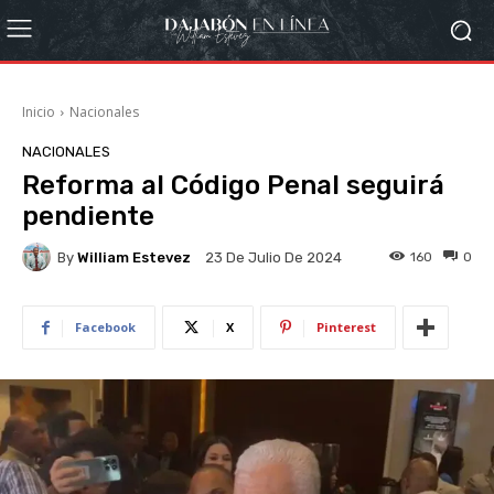
Inicio
Nacionales
NACIONALES
Reforma al Código Penal seguirá
pendiente
By
William Estevez
160
0
23 De Julio De 2024
Facebook
X
Pinterest