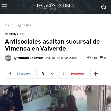
Inicio
Regionales
REGIONALES
Antisociales asaltan sucursal de
Vimenca en Valverde
By
William Estevez
148
0
24 De Julio De 2024
Facebook
X
Pinterest