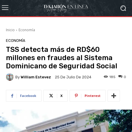
Inicio
Economía
ECONOMÍA
TSS detecta más de RD$60
millones en fraudes al Sistema
Dominicano de Seguridad Social
By
William Estevez
185
0
25 De Julio De 2024
Facebook
X
Pinterest