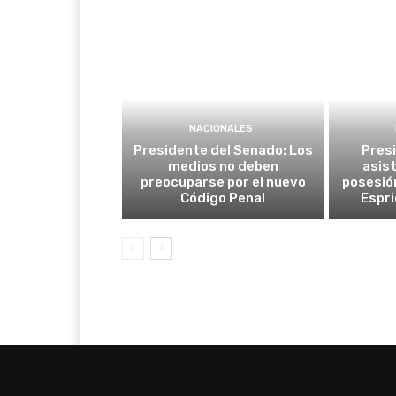
NACIONALES
Presidente del Senado: Los
Pres
medios no deben
asist
preocuparse por el nuevo
posesió
Código Penal
Espri