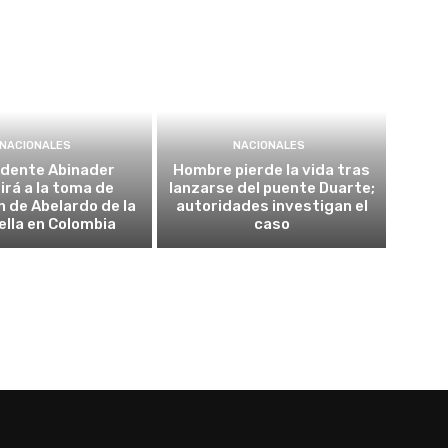
NACIONALES
NACIONALES
idente Abinader
Hombre pierde la vida tras
irá a la toma de
lanzarse del puente Duarte;
n de Abelardo de la
autoridades investigan el
ella en Colombia
caso