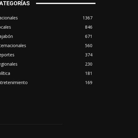
ATEGORÍAS
acionales
1367
ocales
846
ajabón
671
ternacionales
560
eportes
374
egionales
230
lítica
181
tretenimiento
169