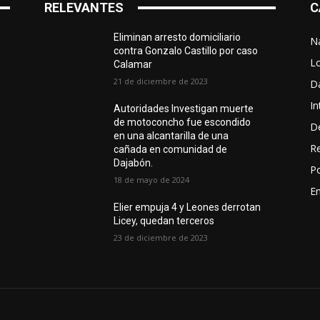
RELEVANTES
C
Eliminan arresto domiciliario
N
contra Gonzalo Castillo por caso
L
Calamar
21 de diciembre de 2023
D
In
Autoridades Investigan muerte
de motoconcho fue escondido
D
en una alcantarilla de una
R
cañada en comunidad de
Dajabón.
Po
18 de mayo de 2024
En
Elier empuja 4 y Leones derrotan
Licey, quedan terceros
23 de diciembre de 2023