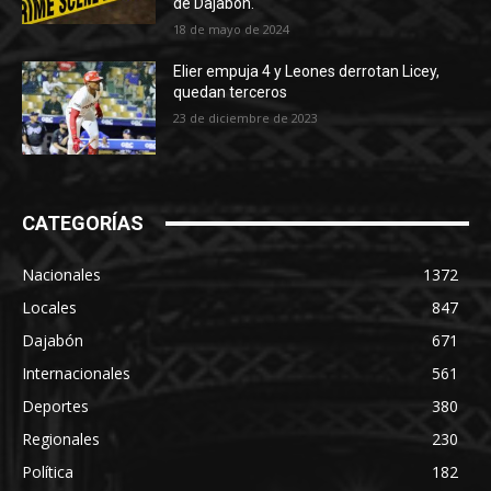
de Dajabón.
18 de mayo de 2024
Elier empuja 4 y Leones derrotan Licey,
quedan terceros
23 de diciembre de 2023
CATEGORÍAS
Nacionales
1372
Locales
847
Dajabón
671
Internacionales
561
Deportes
380
Regionales
230
Política
182