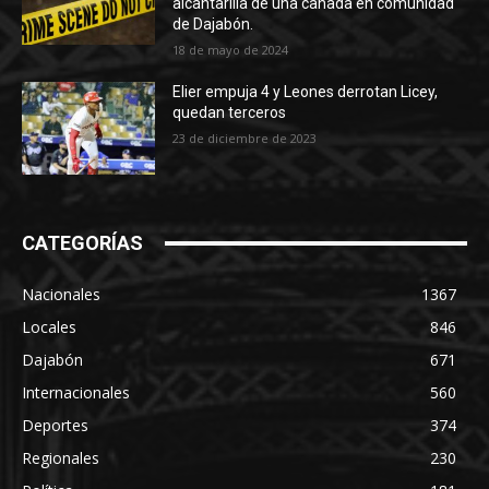
alcantarilla de una cañada en comunidad
de Dajabón.
18 de mayo de 2024
Elier empuja 4 y Leones derrotan Licey,
quedan terceros
23 de diciembre de 2023
CATEGORÍAS
Nacionales
1367
Locales
846
Dajabón
671
Internacionales
560
Deportes
374
Regionales
230