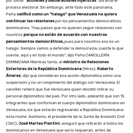
por tomar
"acciones y declaraciones injeristas"
durante el
proceso electoral. Sin embargo, ante todo este panorama,
Peña
calificó como un “halago” que Venezuela no quiera
continuar las relaciones
por los pensamientos democráticos
dominicanos. "Hay países que no quieren seguir relaciones con
nosotros
porque no están de acuerdo con nuestros
pensamientos democráticos,
pues para nosotros eso es un
halago. Siempre vamos a defender la democracia, cueste lo que
cueste, aquí y en todo el mundo", dijo Peña.CANCILLERÍA
DOMINICANA Mientras tanto, el
ministro de Relaciones
Exteriores de la República Dominicana
(Mirex),
Roberto
Álvarez
, dijo que consideran esa acción diplomática como una
suspensión y no un rompimiento del diálogo con Venezuela. El
canciller reiteró que fue Venezuela quien decidió retirar su
personal diplomático del país. Por otro lado, adelantó que son 15
integrantes que conforman el cuerpo diplomático dominicano en
Venezuela, los que estarán regresando a República Dominicana
esta noche. Asimismo, el presidente de la Junta de Aviación Civil
(JAC),
José Martes Piantini
, aseguró que retirarán a todos los
dominicanos en Venezuela que así lo requieran, antes de