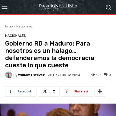
Inicio
Nacionales
NACIONALES
Gobierno RD a Maduro: Para
nosotros es un halago…
defenderemos la democracia
cueste lo que cueste
By
William Estevez
128
0
30 De Julio De 2024
Facebook
X
Pinterest