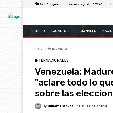
C
29.3
Dajabón
viernes, agosto 7, 2026
E
INICIO
LOCALES
REGIONALES
NACIO
Inicio
Internacionales
INTERNACIONALES
Venezuela: Madur
"aclare todo lo qu
sobre las eleccio
By
William Estevez
31 De Julio De 2024