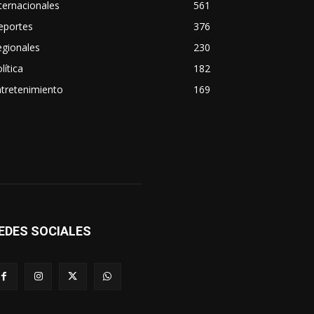
ternacionales
561
eportes
376
egionales
230
lítica
182
tretenimiento
169
EDES SOCIALES