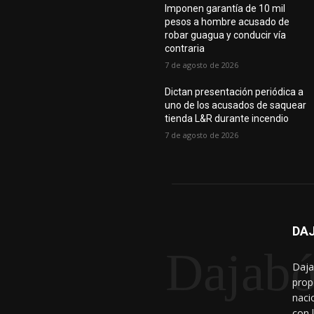
Imponen garantía de 10 mil
pesos a hombre acusado de
robar guagua y conducir vía
contraria
7 de agosto de 2026
Dictan presentación periódica a
uno de los acusados de saquear
tienda L&R durante incendio
7 de agosto de 2026
DAJ
Dajabó
Daja
prop
naci
con 