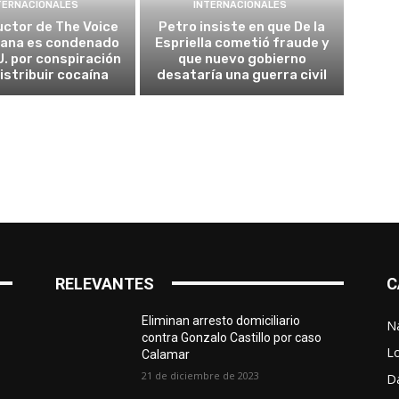
TERNACIONALES
INTERNACIONALES
ctor de The Voice
Petro insiste en que De la
cana es condenado
Espriella cometió fraude y
U. por conspiración
que nuevo gobierno
istribuir cocaína
desataría una guerra civil
RELEVANTES
C
Eliminan arresto domiciliario
N
contra Gonzalo Castillo por caso
L
Calamar
21 de diciembre de 2023
D