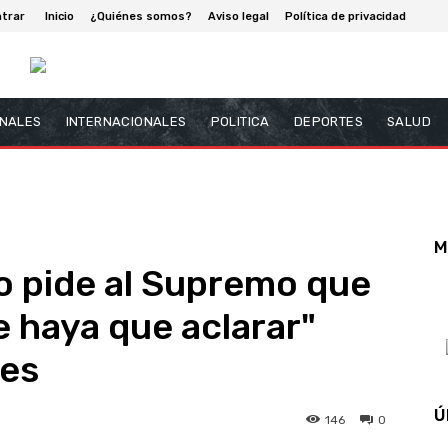
ntrar
Inicio
¿Quiénes somos?
Aviso legal
Política de privacidad
NALES
INTERNACIONALES
POLITICA
DEPORTES
SALUD
M
o pide al Supremo que
e haya que aclarar"
nes
Ú
146
0