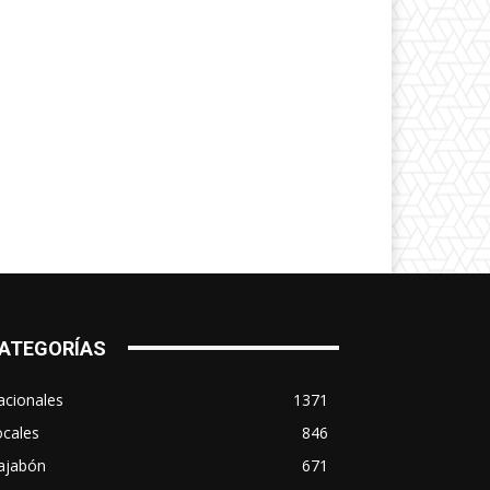
ATEGORÍAS
acionales
1371
ocales
846
ajabón
671