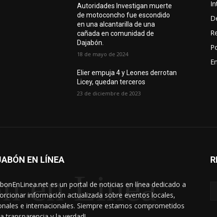
In
Autoridades Investigan muerte
de motoconcho fue escondido
D
en una alcantarilla de una
R
cañada en comunidad de
Dajabón.
Po
18 de mayo de 2024
En
Elier empuja 4 y Leones derrotan
Licey, quedan terceros
23 de diciembre de 2023
ABÓN EN LÍNEA
R
n en Linea
bonEnLinea.net es un portal de noticias en línea dedicado a
orcionar información actualizada sobre eventos locales,
onales e internacionales. Siempre estamos comprometidos
la transparencia y la verdad!