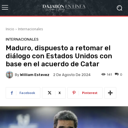
Inicio
Internacionales
INTERNACIONALES
Maduro, dispuesto a retomar el
diálogo con Estados Unidos con
base en el acuerdo de Catar
By
William Estevez
141
0
2 De Agosto De 2024
Facebook
X
Pinterest