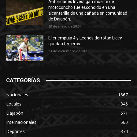
Autoridades Investigan muerte de
motoconcho fue escondido en una
alcantarilla de una cañada en comunidad
de Dajabón.
18 de mayo de 2024
Elier empuja 4 y Leones derrotan Licey,
quedan terceros
23 de diciembre de 2023
CATEGORÍAS
Nacionales
1367
Locales
846
Dajabón
671
Internacionales
560
Deportes
374