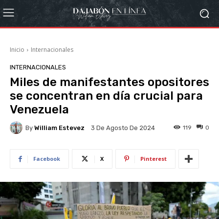
Inicio
Internacionales
INTERNACIONALES
Miles de manifestantes opositores
se concentran en día crucial para
Venezuela
By
William Estevez
119
0
3 De Agosto De 2024
Facebook
X
Pinterest