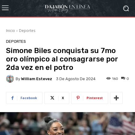
Inicio
Deportes
DEPORTES
Simone Biles conquista su 7mo
oro olímpico al consagrarse por
2da vez en el potro
By
William Estevez
160
0
3 De Agosto De 2024
Facebook
X
Pinterest