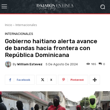
Inicio
Internacionales
INTERNACIONALES
Gobierno haitiano alerta avance
de bandas hacia frontera con
República Dominicana
By
William Estevez
185
0
5 De Agosto De 2024
Facebook
X
Pinterest