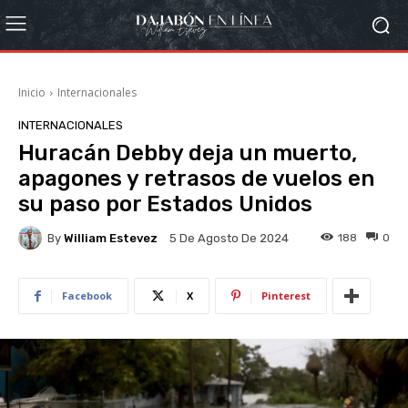
Inicio
Internacionales
INTERNACIONALES
Huracán Debby deja un muerto,
apagones y retrasos de vuelos en
su paso por Estados Unidos
By
William Estevez
188
0
5 De Agosto De 2024
Facebook
X
Pinterest