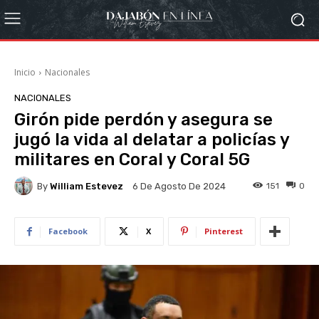
Inicio
Nacionales
NACIONALES
Girón pide perdón y asegura se
jugó la vida al delatar a policías y
militares en Coral y Coral 5G
By
William Estevez
151
0
6 De Agosto De 2024
Facebook
X
Pinterest