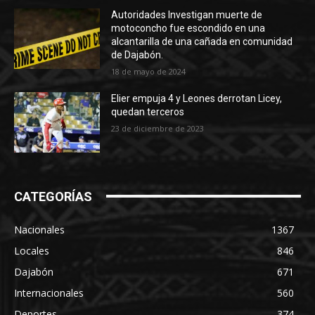
Autoridades Investigan muerte de
motoconcho fue escondido en una
alcantarilla de una cañada en comunidad
de Dajabón.
18 de mayo de 2024
Elier empuja 4 y Leones derrotan Licey,
quedan terceros
23 de diciembre de 2023
CATEGORÍAS
Nacionales
1367
Locales
846
Dajabón
671
Internacionales
560
Deportes
374