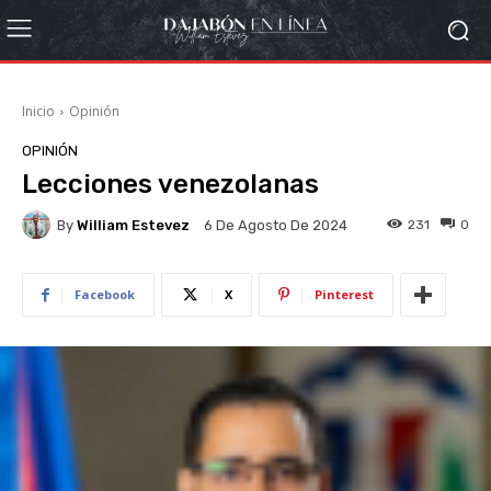
Inicio
Opinión
OPINIÓN
Lecciones venezolanas
By
William Estevez
231
0
6 De Agosto De 2024
Facebook
X
Pinterest