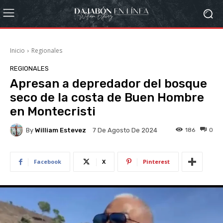
Inicio
Regionales
REGIONALES
Apresan a depredador del bosque
seco de la costa de Buen Hombre
en Montecristi
By
William Estevez
186
0
7 De Agosto De 2024
Facebook
X
Pinterest