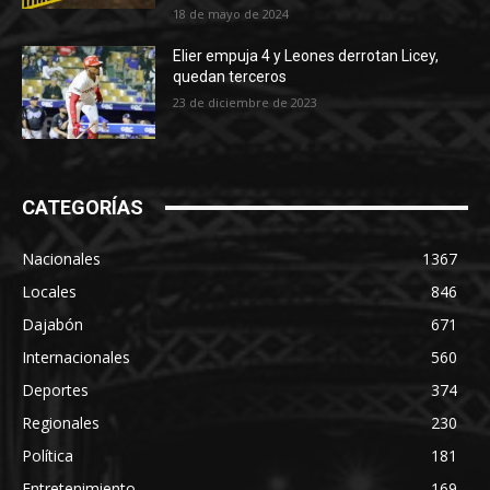
18 de mayo de 2024
Elier empuja 4 y Leones derrotan Licey,
quedan terceros
23 de diciembre de 2023
CATEGORÍAS
Nacionales
1367
Locales
846
Dajabón
671
Internacionales
560
Deportes
374
Regionales
230
Política
181
Entretenimiento
169