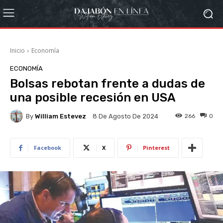
Inicio
Economía
ECONOMÍA
Bolsas rebotan frente a dudas de
una posible recesión en USA
By
William Estevez
266
0
8 De Agosto De 2024
Facebook
X
Pinterest