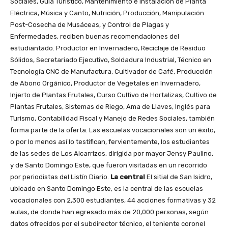
Sociales, Guía Turístico, Mantenimiento e Instalación de Planta
Eléctrica, Música y Canto, Nutrición, Producción, Manipulación
Post-Cosecha de Musáceas, y Control de Plagas y
Enfermedades, reciben buenas recomendaciones del
estudiantado. Productor en Invernadero, Reciclaje de Residuo
Sólidos, Secretariado Ejecutivo, Soldadura Industrial, Técnico en
Tecnología CNC de Manufactura, Cultivador de Café, Producción
de Abono Orgánico, Productor de Vegetales en Invernadero,
Injerto de Plantas Frutales, Curso Cultivo de Hortalizas, Cultivo de
Plantas Frutales, Sistemas de Riego, Ama de Llaves, Inglés para
Turismo, Contabilidad Fiscal y Manejo de Redes Sociales, también
forma parte de la oferta. Las escuelas vocacionales son un éxito,
o por lo menos así lo testifican, fervientemente, los estudiantes
de las sedes de Los Alcarrizos, dirigida por mayor Jensy Paulino,
y de Santo Domingo Este, que fueron visitadas en un recorrido
por periodistas del Listín Diario.
La central
El sitial de San Isidro,
ubicado en Santo Domingo Este, es la central de las escuelas
vocacionales con 2,300 estudiantes, 44 acciones formativas y 32
aulas, de donde han egresado más de 20,000 personas, según
datos ofrecidos por el subdirector técnico, el teniente coronel