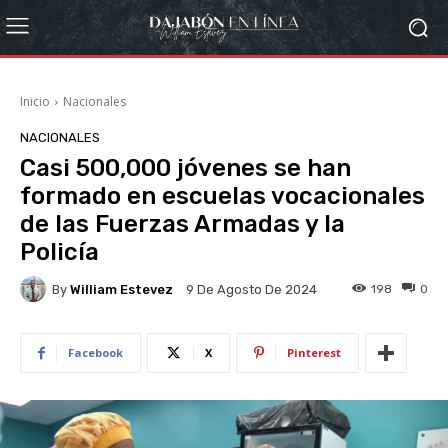
Inicio
Nacionales
NACIONALES
Casi 500,000 jóvenes se han
formado en escuelas vocacionales
de las Fuerzas Armadas y la
Policía
By
William Estevez
198
0
9 De Agosto De 2024
Facebook
X
Pinterest