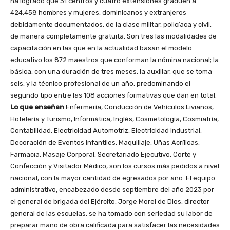
ha logrado que 31 centros y cuatro extensiones gradúen a
424,458 hombres y mujeres, dominicanos y extranjeros
debidamente documentados, de la clase militar, policíaca y civil,
de manera completamente gratuita. Son tres las modalidades de
capacitación en las que en la actualidad basan el modelo
educativo los 872 maestros que conforman la nómina nacional; la
básica, con una duración de tres meses, la auxiliar, que se toma
seis, y la técnico profesional de un año, predominando el
segundo tipo entre las 108 acciones formativas que dan en total.
Lo que enseñan
Enfermería, Conducción de Vehículos Livianos,
Hotelería y Turismo, Informática, Inglés, Cosmetología, Cosmiatría,
Contabilidad, Electricidad Automotriz, Electricidad Industrial,
Decoración de Eventos Infantiles, Maquillaje, Uñas Acrílicas,
Farmacia, Masaje Corporal, Secretariado Ejecutivo, Corte y
Confección y Visitador Médico, son los cursos más pedidos a nivel
nacional, con la mayor cantidad de egresados por año. El equipo
administrativo, encabezado desde septiembre del año 2023 por
el general de brigada del Ejército, Jorge Morel de Dios, director
general de las escuelas, se ha tomado con seriedad su labor de
preparar mano de obra calificada para satisfacer las necesidades