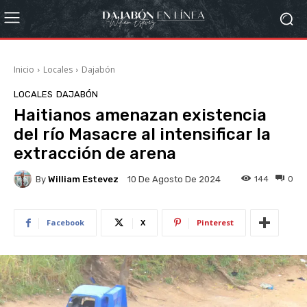
Inicio
Locales
Dajabón
LOCALES
DAJABÓN
Haitianos amenazan existencia
del río Masacre al intensificar la
extracción de arena
By
William Estevez
144
0
10 De Agosto De 2024
Facebook
X
Pinterest