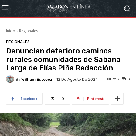
Inicio
Regionales
REGIONALES
Denuncian deterioro caminos
rurales comunidades de Sabana
Larga de Elías Piña Redacción
By
William Estevez
213
0
12 De Agosto De 2024
Facebook
X
Pinterest