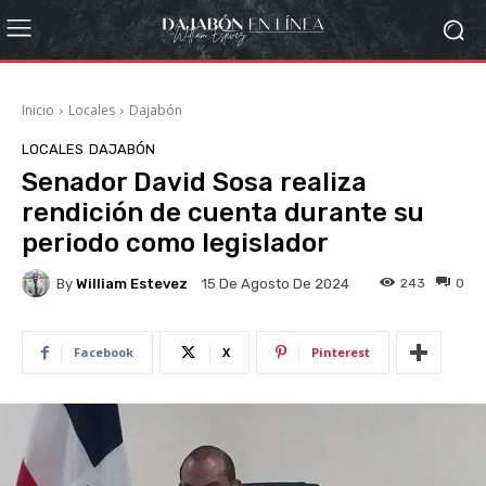
Inicio
Locales
Dajabón
LOCALES
DAJABÓN
Senador David Sosa realiza
rendición de cuenta durante su
periodo como legislador
By
William Estevez
243
0
15 De Agosto De 2024
Facebook
X
Pinterest