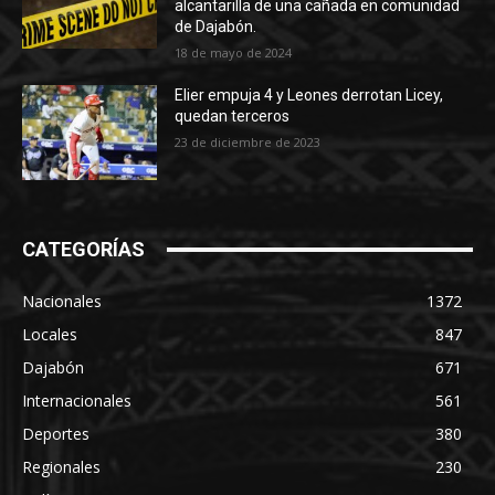
alcantarilla de una cañada en comunidad
de Dajabón.
18 de mayo de 2024
Elier empuja 4 y Leones derrotan Licey,
quedan terceros
23 de diciembre de 2023
CATEGORÍAS
Nacionales
1372
Locales
847
Dajabón
671
Internacionales
561
Deportes
380
Regionales
230