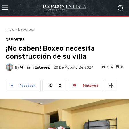
Inicio
Deportes
DEPORTES
¡No caben! Boxeo necesita
construcción de su villa
By
William Estevez
154
0
20 De Agosto De 2024
Facebook
X
Pinterest