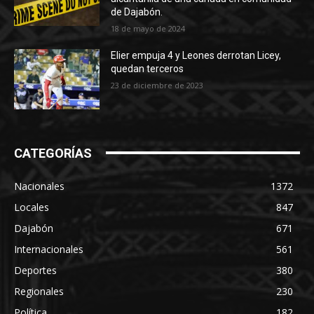
de Dajabón.
18 de mayo de 2024
Elier empuja 4 y Leones derrotan Licey,
quedan terceros
23 de diciembre de 2023
CATEGORÍAS
Nacionales
1372
Locales
847
Dajabón
671
Internacionales
561
Deportes
380
Regionales
230
Política
182