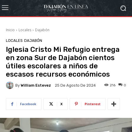
Inicio
Locales
Dajabón
LOCALES
DAJABÓN
Iglesia Cristo Mi Refugio entrega
en zona Sur de Dajabón cientos
útiles escolares a niños de
escasos recursos económicos
By
William Estevez
216
0
25 De Agosto De 2024
Facebook
X
Pinterest