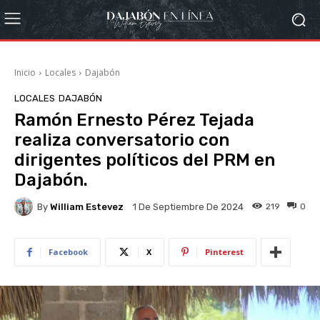
Inicio
Locales
Dajabón
LOCALES
DAJABÓN
Ramón Ernesto Pérez Tejada
realiza conversatorio con
dirigentes políticos del PRM en
Dajabón.
By
William Estevez
219
0
1 De Septiembre De 2024
Facebook
X
Pinterest