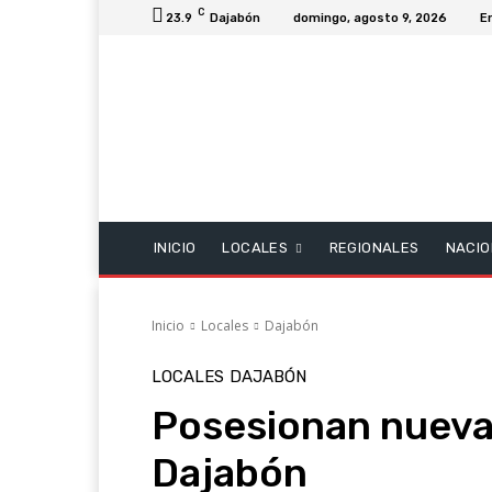
C
23.9
Dajabón
domingo, agosto 9, 2026
E
INICIO
LOCALES
REGIONALES
NACIO
Inicio
Locales
Dajabón
LOCALES
DAJABÓN
Posesionan nueva
Dajabón