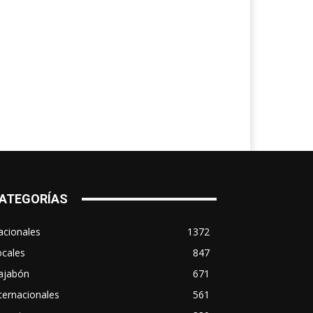
ATEGORÍAS
acionales
1372
ocales
847
ajabón
671
ternacionales
561