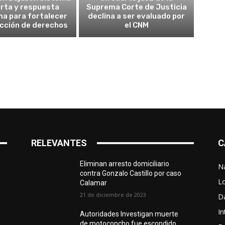
erta y respuesta
Suprema Corte de Justicia
a para fortalecer
declina a ser evaluado por
ección de derechos
el CNM
RELEVANTES
C
Eliminan arresto domiciliario
N
contra Gonzalo Castillo por caso
L
Calamar
21 de diciembre de 2023
D
In
Autoridades Investigan muerte
de motoconcho fue escondido