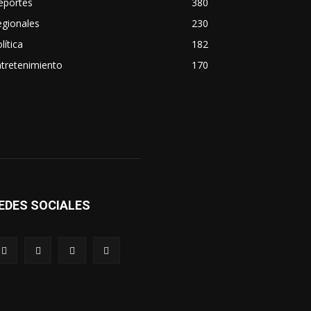
eportes
380
egionales
230
lítica
182
tretenimiento
170
EDES SOCIALES