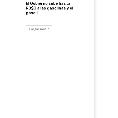
El Gobierno sube hasta
RD$3 a las gasolinas y el
gasoil
Cargar más