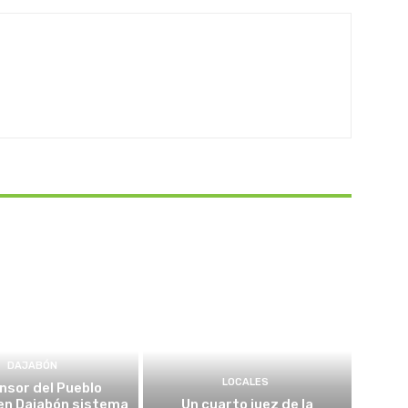
DAJABÓN
LOCALES
nsor del Pueblo
en Dajabón sistema
Un cuarto juez de la