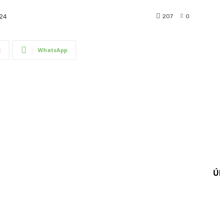
207
0
024
t
WhatsApp
Ú