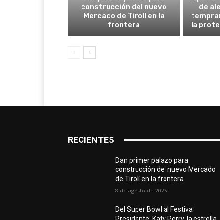
construcción del nuevo
de al
Mercado de Tirolí en la
tempran
frontera
la prot
RECIENTES
Dan primer palazo para
construcción del nuevo Mercado
de Tirolí en la frontera
8 de agosto de 2026
Del Super Bowl al Festival
Presidente: Katy Perry, la estrella