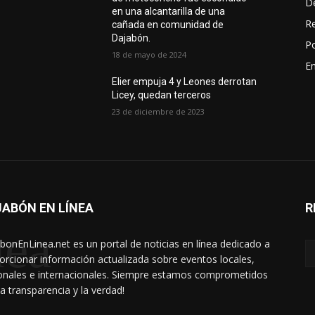
D
en una alcantarilla de una
R
cañada en comunidad de
Dajabón.
Po
18 de mayo de 2024
En
Elier empuja 4 y Leones derrotan
Licey, quedan terceros
23 de diciembre de 2023
ABÓN EN LÍNEA
R
nea
bonEnLinea.net es un portal de noticias en línea dedicado a
orcionar información actualizada sobre eventos locales,
onales e internacionales. Siempre estamos comprometidos
la transparencia y la verdad!