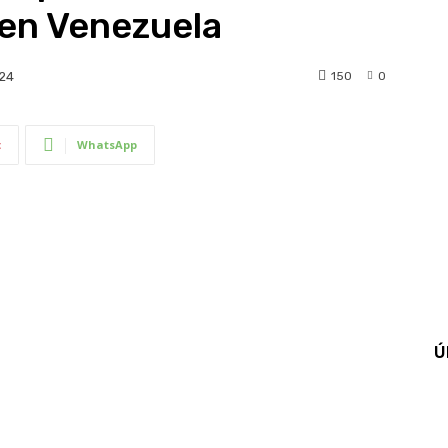
 en Venezuela
150
0
024
t
WhatsApp
Ú