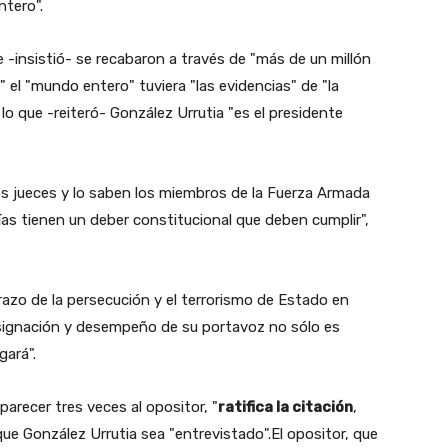
ntero".
insistió- se recabaron a través de "más de un millón
" el "mundo entero" tuviera "las evidencias" de "la
o que -reiteró- González Urrutia "es el presidente
os jueces y lo saben los miembros de la Fuerza Armada
cías tienen un deber constitucional que deben cumplir",
 brazo de la persecución y el terrorismo de Estado en
esignación y desempeño de su portavoz no sólo es
gará".
parecer tres veces al opositor, "
ratifica la citación
,
ue González Urrutia sea "entrevistado".El opositor, que