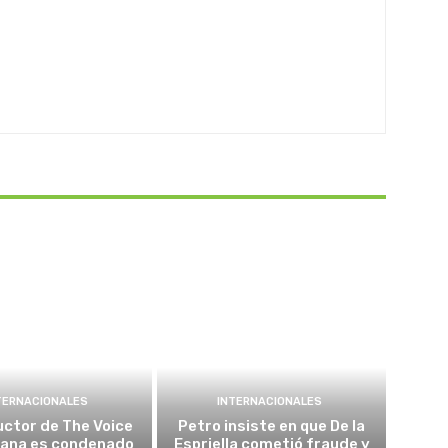
TERNACIONALES
INTERNACIONALES
ctor de The Voice
Petro insiste en que De la
cana es condenado
Espriella cometió fraude y