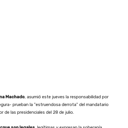
rina Machado
, asumió este jueves la responsabilidad por
egura- prueban la "estruendosa derrota" del mandatario
de las presidenciales del 28 de julio.
orque son legales
, legítimas y expresan la soberanía