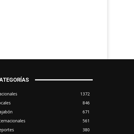
ATEGORÍAS
acionales
1372
ocales
846
ajabón
671
ternacionales
561
eportes
380