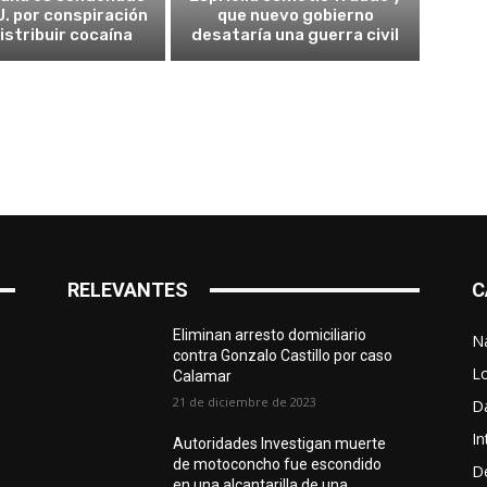
U. por conspiración
que nuevo gobierno
istribuir cocaína
desataría una guerra civil
RELEVANTES
C
Eliminan arresto domiciliario
N
contra Gonzalo Castillo por caso
L
Calamar
21 de diciembre de 2023
D
In
Autoridades Investigan muerte
de motoconcho fue escondido
D
en una alcantarilla de una