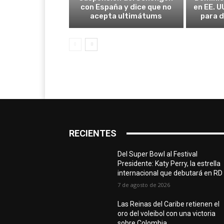
con España y dice que no
en EE. U
acepta ultimátums
para d
RECIENTES
Del Super Bowl al Festival
Presidente: Katy Perry, la estrella
internacional que debutará en RD
7 de agosto de 2026
Las Reinas del Caribe retienen el
oro del voleibol con una victoria
sobre Colombia