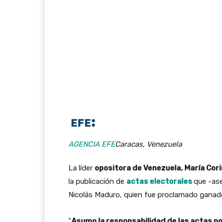
AGENCIA EFE
Caracas, Venezuela
La líder
opositora de Venezuela, María Co
la publicación de
actas electorales
que -as
Nicolás Maduro, quien fue proclamado ganador 
"
Asumo la responsabilidad de las actas p