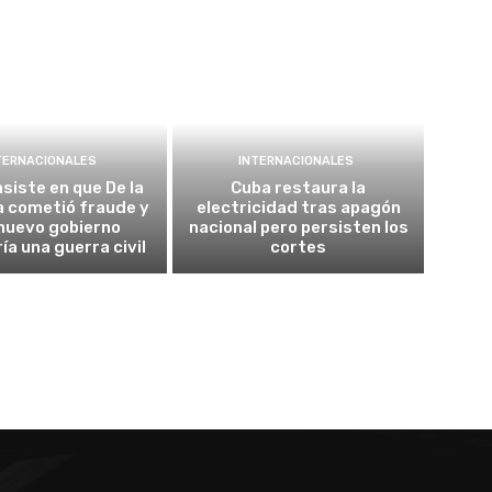
TERNACIONALES
INTERNACIONALES
nsiste en que De la
Cuba restaura la
la cometió fraude y
electricidad tras apagón
nuevo gobierno
nacional pero persisten los
ía una guerra civil
cortes