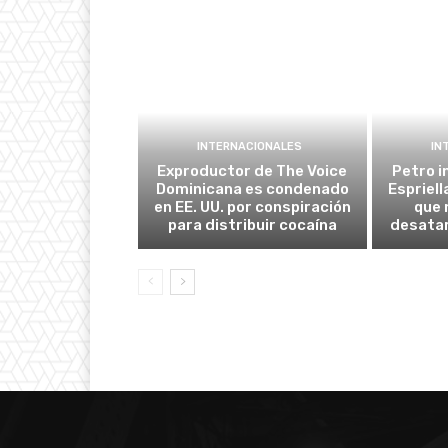
INTERNACIONALES
IN
Exproductor de The Voice
Petro i
Dominicana es condenado
Espriel
en EE. UU. por conspiración
que 
para distribuir cocaína
desatar