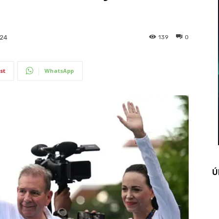
139
0
024
st
WhatsApp
Ú