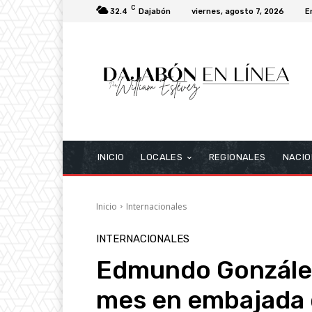
C
32.4
Dajabón
viernes, agosto 7, 2026
E
INICIO
LOCALES
REGIONALES
NACIO
Inicio
Internacionales
INTERNACIONALES
Edmundo González
mes en embajada 