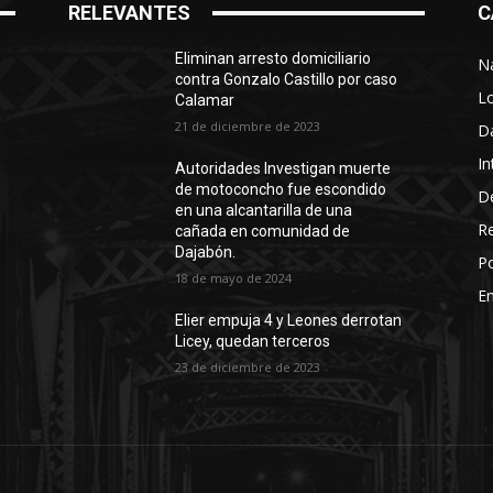
RELEVANTES
C
Eliminan arresto domiciliario
N
contra Gonzalo Castillo por caso
L
Calamar
21 de diciembre de 2023
D
In
Autoridades Investigan muerte
de motoconcho fue escondido
D
en una alcantarilla de una
R
cañada en comunidad de
Dajabón.
Po
18 de mayo de 2024
En
Elier empuja 4 y Leones derrotan
Licey, quedan terceros
23 de diciembre de 2023