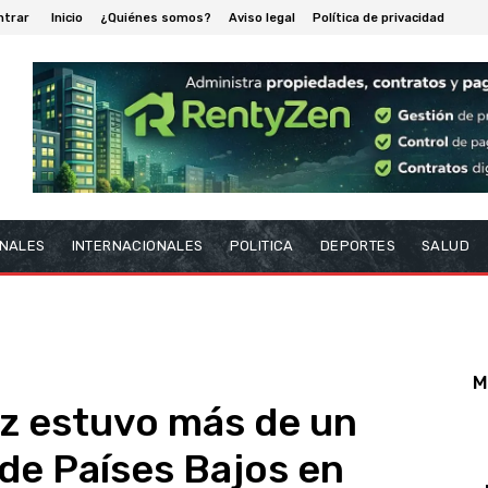
ntrar
Inicio
¿Quiénes somos?
Aviso legal
Política de privacidad
NALES
INTERNACIONALES
POLITICA
DEPORTES
SALUD
M
 estuvo más de un
de Países Bajos en