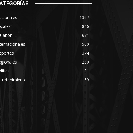
ATEGORÍAS
acionales
1367
ocales
846
ajabón
671
ternacionales
560
eportes
374
egionales
230
lítica
181
tretenimiento
169